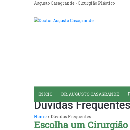
Skip
Augusto Casagrande - Cirurgião Plástico
to
content
Doutor Augusto Casagrande
Cirurgião Plástico
INÍCIO
DR. AUGUSTO CASAGRANDE
Dúvidas Frequente
Home
>
Dúvidas Frequentes
Escolha um Cirurgião