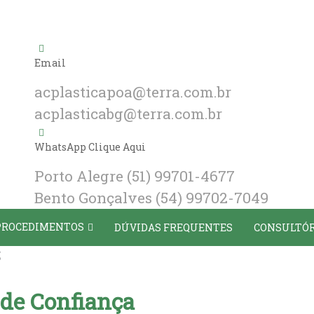
Email
acplasticapoa@terra.com.br
acplasticabg@terra.com.br
WhatsApp Clique Aqui
Porto Alegre
(51) 99701-4677
Bento Gonçalves
(54) 99702-7049
PROCEDIMENTOS
DÚVIDAS FREQUENTES
CONSULTÓR
s
 de Confiança